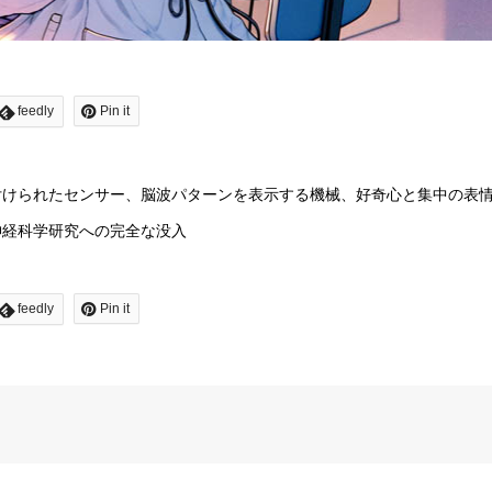
feedly
Pin it
付けられたセンサー、脳波パターンを表示する機械、好奇心と集中の表
神経科学研究への完全な没入
feedly
Pin it