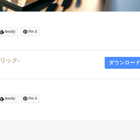
feedly
Pin it
リック-
ダウンロー
feedly
Pin it