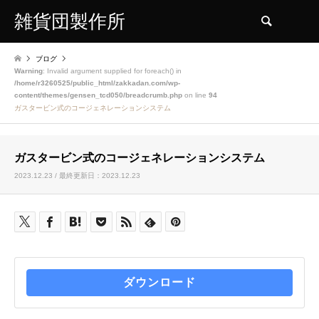
雑貨団製作所
検索
ブログ
Warning
: Invalid argument supplied for foreach() in
/home/r3260525/public_html/zakkadan.com/wp-
content/themes/gensen_tcd050/breadcrumb.php
on line
94
ガスタービン式のコージェネレーションシステム
ガスタービン式のコージェネレーションシステム
2023.12.23 / 最終更新日：2023.12.23
ダウンロード