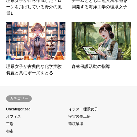
理系女子が自ら作成したドロ
チームとともに無人潜水艦を
ーンを飛ばしている野外の風
開発する海洋工学の理系女子
景1
理系女子が古典的な化学実験
森林保護活動の指導
装置と共にポーズをとる
カテゴリー
Uncategorized
イラスト理系女子
オフィス
宇宙製作工房
工場
環境破壊
都市