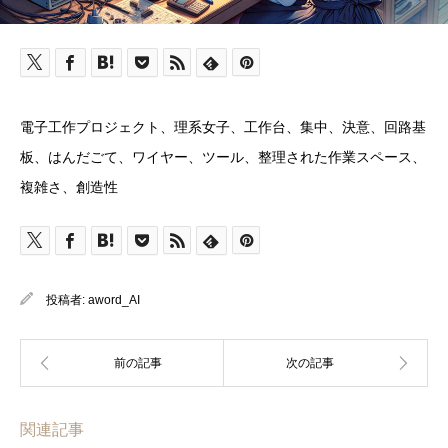
電子工作プロジェクト、理系女子、工作台、集中、決意、回路基
板、はんだごて、ワイヤー、ツール、整理された作業スペース、
複雑さ、創造性
投稿者:
aword_AI
関連記事