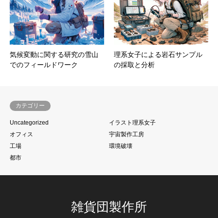
気候変動に関する研究の雪山
理系女子による岩石サンプル
でのフィールドワーク
の採取と分析
カテゴリー
Uncategorized
イラスト理系女子
オフィス
宇宙製作工房
工場
環境破壊
都市
雑貨団製作所